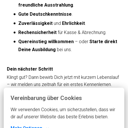
freundliche Ausstrahlung
.
Gute Deutschkenntnisse
.
Zuverlässigkeit
und
Ehrlichkeit
.
Rechen­sicherheit
für Kasse & Abrechnung.
Quereinstieg willkommen
– oder
Starte direkt
Deine Ausbildung
bei uns.
Dein nächster Schritt
Klingt gut? Dann bewirb Dich jetzt mit kurzem Lebenslauf
– wir melden uns zeitnah für ein erstes Kennenlernen.
Vereinbarung über Cookies
Ihr Ansprechpartner:
Aramaz Digital GmbH
– Ihre Experten für modernes
Wir verwenden Cookies, um sicherzustellen, dass wir 
Recruiting
dir auf unserer Website das beste Erlebnis bieten.
Julia Nezel