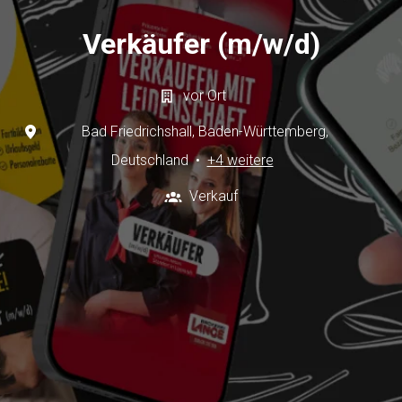
Verkäufer (m/w/d)
vor Ort
Bad Friedrichshall
,
Baden-Württemberg
,
Deutschland
•
+4 weitere
Verkauf