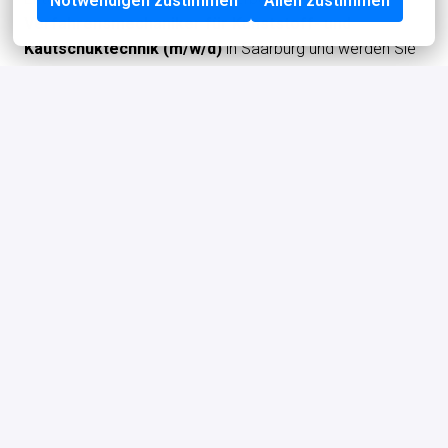
Notwendigen zustimmen
Allen zustimmen
Verfahrensmechaniker für Kunststoff- und
Kautschuktechnik (m/w/d)
in Saarburg und werden Sie
Teil eines engagierten Teams!
Ihr Ansprechpartner:
Aramaz Digital
Julia Nezel
📞 +49 521 999 897 417
#102348223
Bewerben