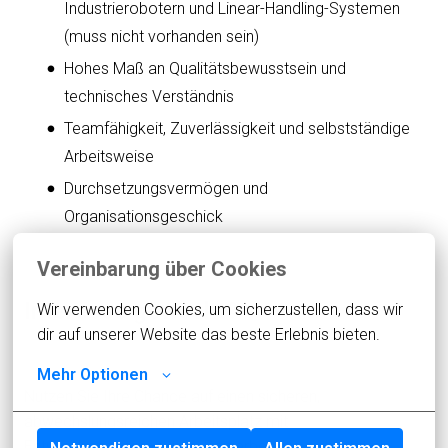
Industrierobotern und Linear-Handling-Systemen
(muss nicht vorhanden sein)
Hohes Maß an Qualitätsbewusstsein und
technisches Verständnis
Teamfähigkeit, Zuverlässigkeit und selbstständige
Arbeitsweise
Durchsetzungsvermögen und
Organisationsgeschick
Vereinbarung über Cookies
Interesse geweckt?
Wir verwenden Cookies, um sicherzustellen, dass wir 
dir auf unserer Website das beste Erlebnis bieten.
Mehr Optionen
Nutzen Sie Ihre Chance auf einen sicheren,
abwechslungsreichen Arbeitsplatz mit
Entwicklungsperspektive. Bewerben Sie sich jetzt als