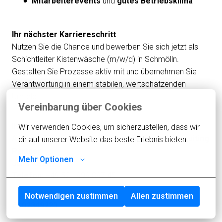
Mitarbeiterevents
und
gutes Betriebsklima
Ihr nächster Karriereschritt
Nutzen Sie die Chance und bewerben Sie sich jetzt als
Schichtleiter Kistenwäsche (m/w/d) in Schmölln.
Gestalten Sie Prozesse aktiv mit und übernehmen Sie
Verantwortung in einem stabilen, wertschätzenden
Umfeld.
Vereinbarung über Cookies
Ihr Ansprechpartner:
Wir verwenden Cookies, um sicherzustellen, dass wir 
Aramaz Digital – Ihr spezialisierter Digital Recruiting
dir auf unserer Website das beste Erlebnis bieten.
Partner
Mehr Optionen
Julia Nezel
Telefon:
+49 521 999 897 45
Notwendigen zustimmen
Allen zustimmen
#102348223