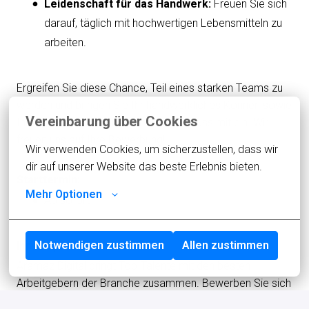
Leidenschaft für das Handwerk:
Freuen Sie sich
darauf, täglich mit hochwertigen Lebensmitteln zu
arbeiten.
Ergreifen Sie diese Chance, Teil eines starken Teams zu
werden und bringen Sie Ihr handwerkliches Können sowie
Vereinbarung über Cookies
Ihre Leidenschaft für Qualität und Genuss mit ein. Wir
freuen uns auf Ihre Bewerbung!
Wir verwenden Cookies, um sicherzustellen, dass wir 
dir auf unserer Website das beste Erlebnis bieten.
Starttermin:
Mehr Optionen
Ab sofort
Notwendigen zustimmen
Allen zustimmen
Ihr Ansprechpartner:
Aramaz Digital bringt Top-Talente mit den besten
Arbeitgebern der Branche zusammen. Bewerben Sie sich
jetzt und gestalten Sie aktiv die Zukunft unseres Kunden