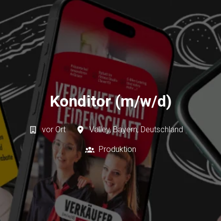
Konditor (m/w/d)
vor Ort
Valley
,
Bayern
,
Deutschland
Produktion