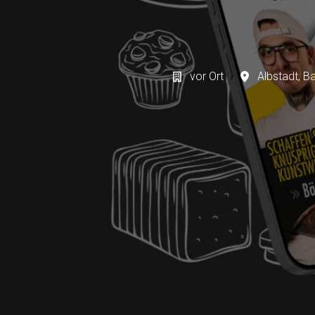
vor Ort
Albstadt
,
Ba