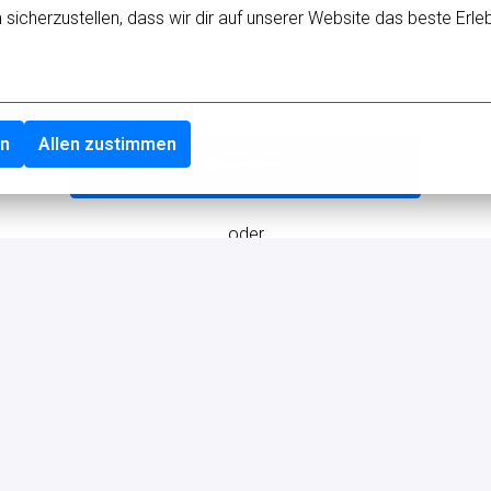
icherzustellen, dass wir dir auf unserer Website das beste Erleb
en
Allen zustimmen
Bewerben
oder
Apply with Linkedin
nicht verfügbar
Cookies aktualisieren
Apply with Indeed
nicht verfügbar
Cookies aktualisieren
Bewerben mit XING