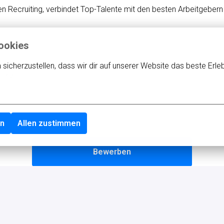
talen Recruiting, verbindet Top-Talente mit den besten Arbeitgeber
ookies
te an:
icherzustellen, dass wir dir auf unserer Website das beste Erleb
97 418.
en
Allen zustimmen
Bewerben
oder
Apply with Linkedin
nicht verfügbar