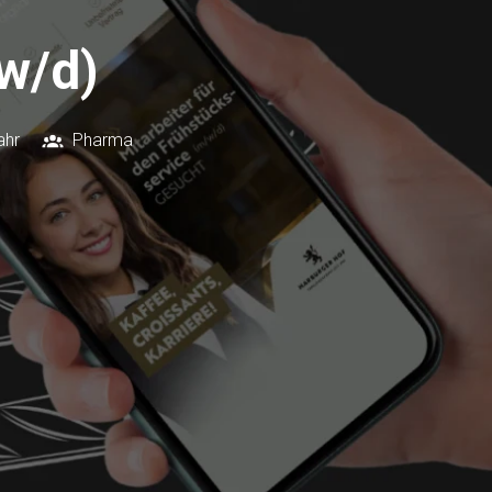
w/d)
ahr
Pharma