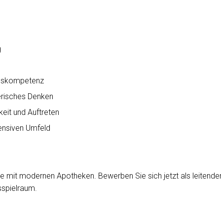
g
ngskompetenz
risches Denken
keit und Auftreten
ensiven Umfeld
äfte mit modernen Apotheken. Bewerben Sie sich jetzt als leiten
sspielraum.